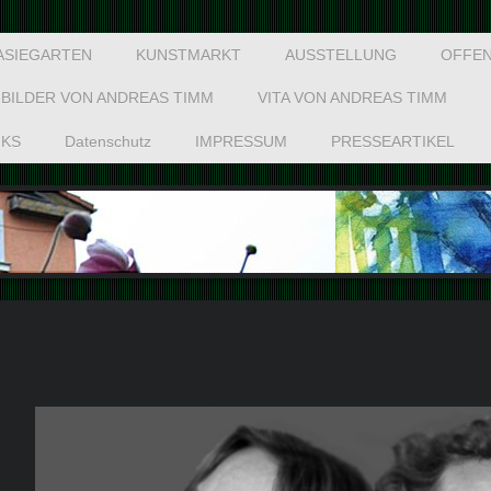
ASIEGARTEN
KUNSTMARKT
AUSSTELLUNG
OFFEN
BILDER VON ANDREAS TIMM
VITA VON ANDREAS TIMM
NKS
Datenschutz
IMPRESSUM
PRESSEARTIKEL