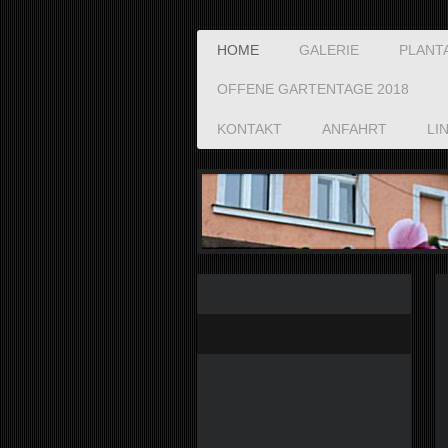
HOME
GALERIE
PLANT
OFFENE GARTENTAGE 2018
KONTAKT
ANFAHRT
LI