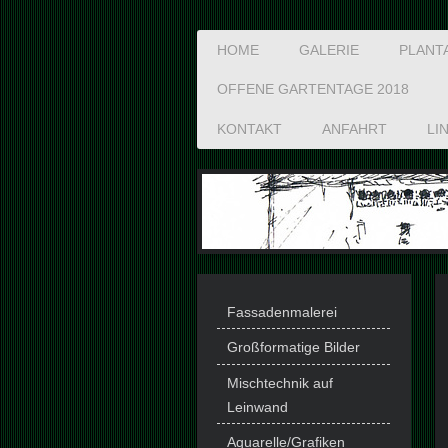
HOME
GALERIE
PLANT
OFFENE GARTENTAGE 2018
KONTAKT
ANFAHRT
LI
Fassadenmalerei
Großformatige Bilder
Mischtechnik auf
Leinwand
Aquarelle/Grafiken